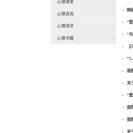
心理课堂
绚
心理咨询
“
心理测评
“
心理书籍
【
“
我
关
“
我
我
关